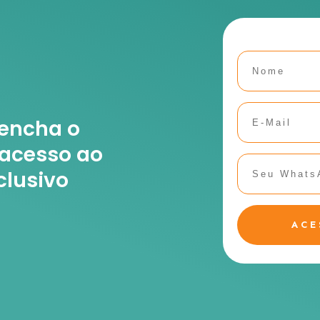
encha o
 acesso ao
clusivo
ACE